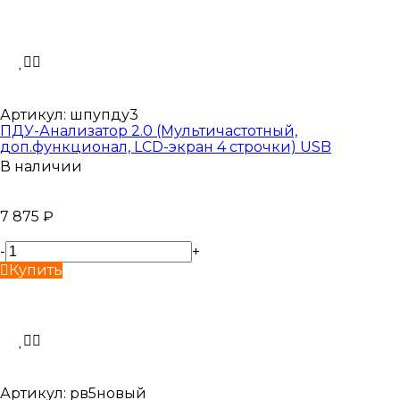
Артикул:
шпупду3
ПДУ-Анализатор 2.0 (Мультичастотный,
доп.функционал, LCD-экран 4 строчки) USB
В наличии
7 875
₽
-
+
Купить
Артикул:
рв5новый