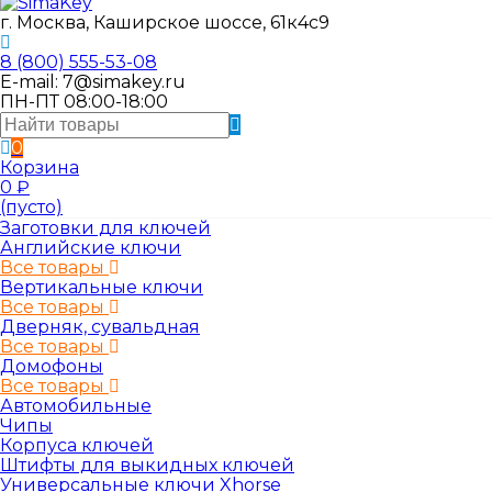
г. Москва, Каширское шоссе, 61к4с9
8 (800) 555-53-08
E-mail: 7@simakey.ru
ПН-ПТ 08:00-18:00
0
Корзина
0
₽
(пусто)
Заготовки для ключей
Английские ключи
Все товары
Вертикальные ключи
Все товары
Дверняк, сувальдная
Все товары
Домофоны
Все товары
Автомобильные
Чипы
Корпуса ключей
Штифты для выкидных ключей
Универсальные ключи Xhorse