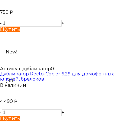
750
₽
-
+
Купить
New!
Артикул:
дубликатор01
Дубликатор Recto-Copier 6.29 для домофонных
ключей, брелоков
В наличии
4 490
₽
-
+
Купить