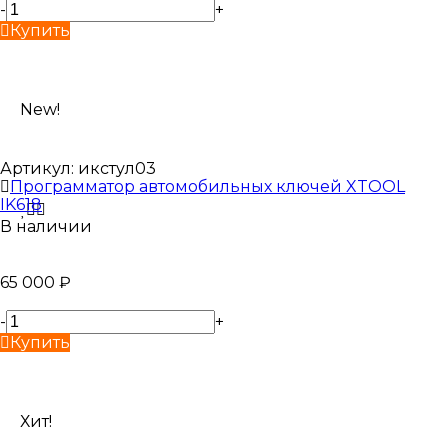
-
+
Купить
New!
Артикул:
икстул03
Программатор автомобильных ключей XTOOL
IK618
В наличии
65 000
₽
-
+
Купить
Хит!