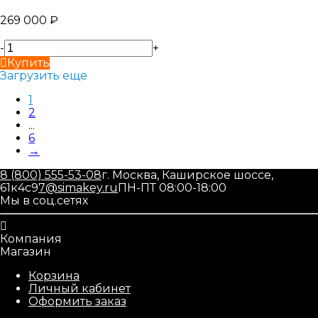
269 000
₽
-
+
Купить
Загрузить еще
1
2
...
6
→
8 (800) 555-53-08
г. Москва, Каширское шоссе,
61к4с9
7@simakey.ru
ПН-ПТ 08:00-18:00
Мы в соц.сетях
Компания
Магазин
Корзина
Личный кабинет
Оформить заказ