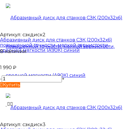
Артикул:
сзкдиск2
Абразивный диск для станков СЗК (200х32х6)
повышенной точности, мелкой зернистости,
средней мягкости (А90К) синий
В наличии
1 990
₽
-
+
Купить
Артикул:
сзкдиск3