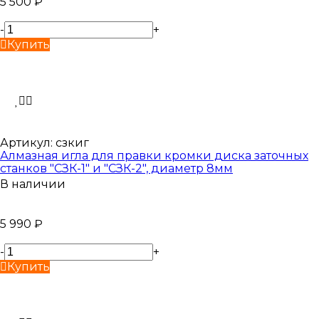
5 500
₽
-
+
Купить
Артикул:
сзкиг
Алмазная игла для правки кромки диска заточных
станков "СЗК-1" и "СЗК-2", диаметр 8мм
В наличии
5 990
₽
-
+
Купить