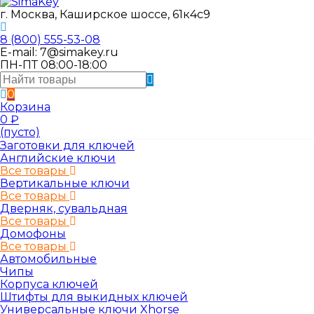
г. Москва, Каширское шоссе, 61к4с9
8 (800) 555-53-08
E-mail: 7@simakey.ru
ПН-ПТ 08:00-18:00
0
Корзина
0
₽
(пусто)
Заготовки для ключей
Английские ключи
Все товары
Вертикальные ключи
Все товары
Дверняк, сувальдная
Все товары
Домофоны
Все товары
Автомобильные
Чипы
Корпуса ключей
Штифты для выкидных ключей
Универсальные ключи Xhorse