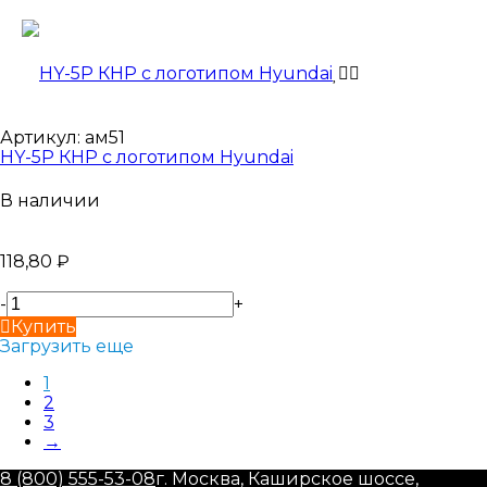
Артикул:
ам51
HY-5P КНР с логотипом Hyundai
В наличии
118,80
₽
-
+
Купить
Загрузить еще
1
2
3
→
8 (800) 555-53-08
г. Москва, Каширское шоссе,