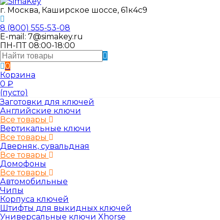
г. Москва, Каширское шоссе, 61к4с9
8 (800) 555-53-08
E-mail: 7@simakey.ru
ПН-ПТ 08:00-18:00
0
Корзина
0
₽
(пусто)
Заготовки для ключей
Английские ключи
Все товары
Вертикальные ключи
Все товары
Дверняк, сувальдная
Все товары
Домофоны
Все товары
Автомобильные
Чипы
Корпуса ключей
Штифты для выкидных ключей
Универсальные ключи Xhorse