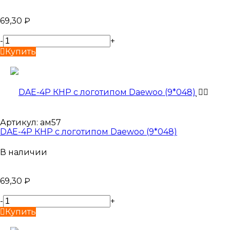
69,30
₽
-
+
Купить
Артикул:
ам57
DAE-4P КНР с логотипом Daewoo (9*048)
В наличии
69,30
₽
-
+
Купить