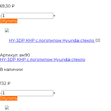
69,30
₽
-
+
Купить
Артикул:
ам90
HY-3DP КНР с логотипом Hyundai стекло
В наличии
132
₽
-
+
Купить