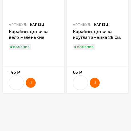
АРТИКУЛ:
КАР12Ц
АРТИКУЛ:
КАР13Ц
Карабин, цепочка
Карабин, цепочка
вело маленькие
круглая змейка 26 см.
звенья 17,5 см. Китай
Китай
В НАЛИЧИИ
В НАЛИЧИИ
145
₽
65
₽