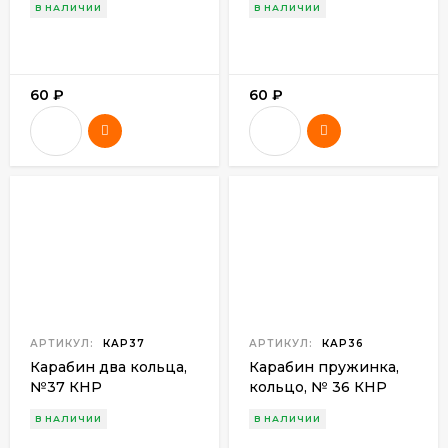
В НАЛИЧИИ
В НАЛИЧИИ
фотоаппарат,
велосипед)
60
₽
60
₽
АРТИКУЛ:
КАР37
АРТИКУЛ:
КАР36
Карабин два кольца,
Карабин пружинка,
№37 КНР
кольцо, № 36 КНР
В НАЛИЧИИ
В НАЛИЧИИ