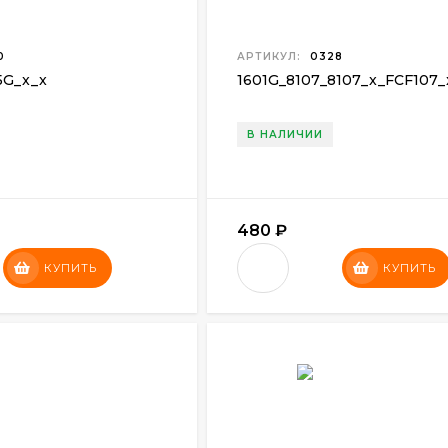
0
АРТИКУЛ:
0328
5G
_
x
_x
1601G
_
8107
_
8107
_
x
_
FCF107
_
В НАЛИЧИИ
480
₽
КУПИТЬ
КУПИТЬ