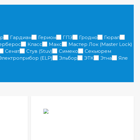
ер
Гардиан
Герион
ГПЗ
Гродно
Гюрал
ерберос
Класс
Макс
Мастер Лок (Master Lock)
Сенат
Стув (Stuv)
Симеко
Секьюрем
Электроприбор (ELP)
Эльбор
ЭТК
Этна
Яле