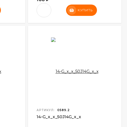
КУПИТЬ
АРТИКУЛ:
0589.2
14-G
_
x
_
x
_
50J14G
_
x
_x