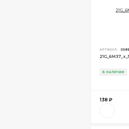
АРТИКУЛ:
058
21G
_
6M37
_
x
_
В НАЛИЧИИ
138
₽