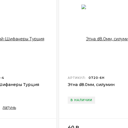
-4
АРТИКУЛ:
0720-6Н
Шифанеры Турция
Этна d8.0мм, силумин
В НАЛИЧИИ
40
₽