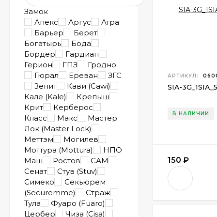
Замок
Апекс
Аргус
Атра
Барьер
Берет
Богатырь
Бода
Бордер
Гардиан
Герион
ГПЗ
Гродно
Гюрал
Ереван
ЗГС
АРТИКУЛ:
060
Зенит
Кави (Cawi)
SIA-3G
_
1SIA
_
Кале (Kale)
Крепыш
Крит
Керберос
В НАЛИЧИИ
Класс
Макс
Мастер
Лок (Master Lock)
Меттэм
Могилев
Моттура (Mottura)
НПО
150
₽
Маш
Ростов
САМ
Сенат
Стув (Stuv)
Симеко
Секьюрем
(Securemme)
Страж
Тула
Фуаро (Fuaro)
Цербер
Чиза (Cisa)