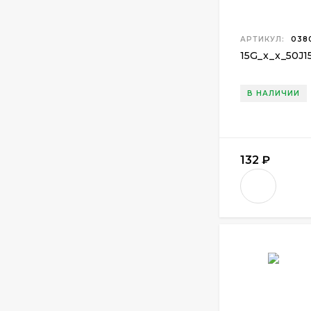
АРТИКУЛ:
038
15G
_
x
_
x
_
50J1
В НАЛИЧИИ
132
₽