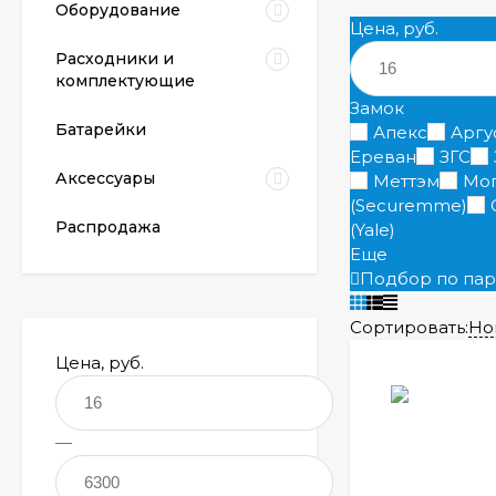
Оборудование
Цена, руб.
Расходники и
комплектующие
Замок
Батарейки
Апекс
Аргу
Ереван
ЗГС
Аксессуары
Меттэм
Мо
(Securemme)
Распродажа
(Yale)
Еще
Подбор по па
Сортировать:
Но
Цена, руб.
—