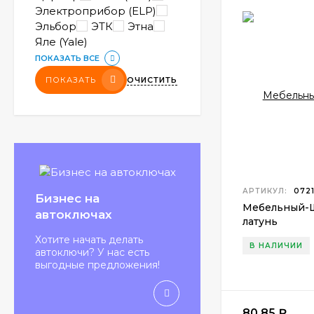
Электроприбор (ELP)
Эльбор
ЭТК
Этна
Яле (Yale)
ПОКАЗАТЬ ВСЕ
ОЧИСТИТЬ
ПОКАЗАТЬ
АРТИКУЛ:
0721
Бизнес на
Мебельный-
автоключах
латунь
Хотите начать делать
В НАЛИЧИИ
автоключи? У нас есть
выгодные предложения!
80,85
₽