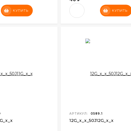
КУПИТЬ
КУПИТЬ
9
АРТИКУЛ:
0589.1
1G
_
x
_x
12G
_
x
_
x
_
50J12G
_
x
_x