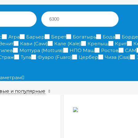
—
с
Атра
Барьер
Берет
Богатырь
Бода
Борд
Зенит
Кави (Cawi)
Кале (Kale)
Крепыш
Крит
К
гилев
Моттура (Mottura)
НПО Маш
Ростов
САМ
Страж
Тула
Фуаро (Fuaro)
Цербер
Чиза (Cisa)
раметрам
вые и популярные