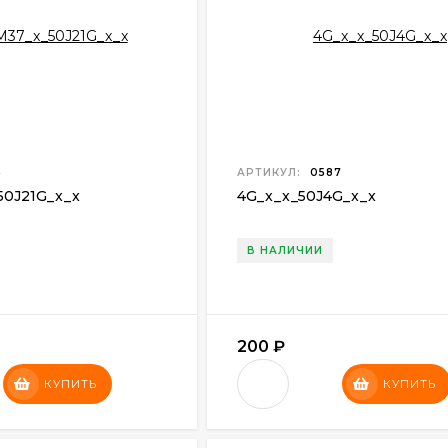
5
АРТИКУЛ:
0587
50J21G
_
x
_x
4G
_
x
_
x
_
50J4G
_
x
_x
В НАЛИЧИИ
200
₽
КУПИТЬ
КУПИТЬ