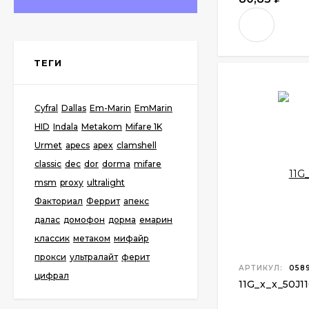
ТЕГИ
Cyfral
Dallas
Em-Marin
EmMarin
HID
Indala
Metakom
Mifare 1K
Urmet
apecs
apex
clamshell
classic
dec
dor
dorma
mifare
msm
proxy
ultralight
Факториал
Феррит
апекс
далас
домофон
дорма
емарин
классик
метаком
мифайр
прокси
ультралайт
ферит
АРТИКУЛ:
058
цифрал
11G
_
x
_
x
_
50J1