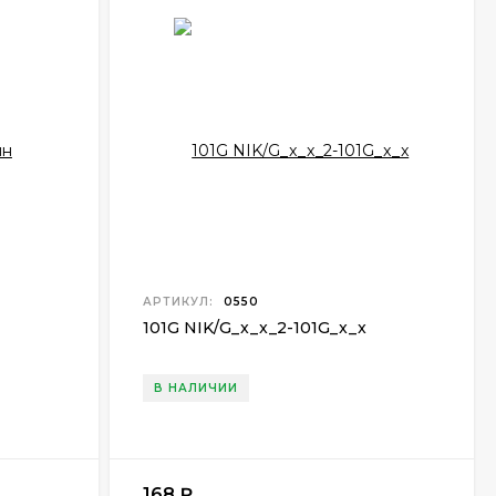
АРТИКУЛ:
0550
101G NIK/G
_
x
_
x
_
2-101G
_
x
_x
В НАЛИЧИИ
168
₽