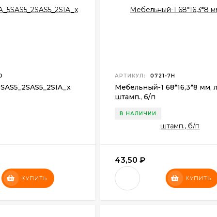
0
АРТИКУЛ:
0721-7Н
5SAS5
_
2SAS5
_
2SIA
_x
Мебельный-1 68*16,3*8 мм, ла
штамп., б/п
В НАЛИЧИИ
43,50
₽
КУПИТЬ
КУПИТЬ