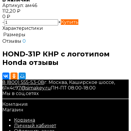
Артикул:
ам46
112,20
₽
0
₽
-
+
Купить
Характеристики
Размеры
Отзывы
0
HOND-31P КНР с логотипом
Honda отзывы
8 (800) 555-53-08
г. Москва, Каширское шоссе,
61к4с9
7@simakey.ru
ПН-ПТ 08:00-18:00
Мы в соц.сетях
Компания
Магазин
Корзина
Личный кабинет