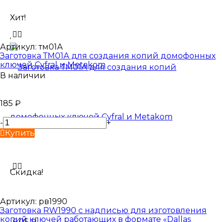
Хит!
Артикул:
тм01А
Заготовка ТМ01А для создания копий домофонных
ключей Cyfral и Metakom
В наличии
185
₽
-
+
Купить
Скидка!
Артикул:
рв1990
Заготовка RW1990 с надписью для изготовления
копий ключей работающих в формате «Dallas
-6,05
₽