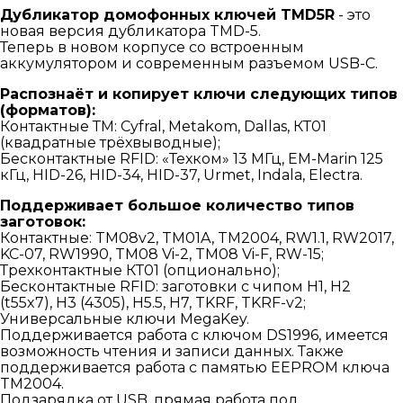
Дубликатор домофонных ключей TMD5R
- это
новая версия дубликатора TMD-5.
Теперь в новом корпусе со встроенным
аккумулятором и современным разъемом USB-C.
Распознаёт и копирует ключи следующих типов
(форматов):
Контактные ТМ: Cyfral, Metakom, Dallas, КТ01
(квадратные трёхвыводные);
Бесконтактные RFID: «Техком» 13 МГц, EM-Marin 125
кГц, HID-26, HID-34, HID-37, Urmet, Indala, Electra.
Поддерживает большое количество типов
заготовок:
Контактные: TM08v2, TM01A, TM2004, RW1.1, RW2017,
KC-07, RW1990, TM08 Vi-2, TM08 Vi-F, RW-15;
Трехконтактные КТ01 (опционально);
Бесконтактные RFID: заготовки с чипом H1, H2
(t55x7), H3 (4305), H5.5, H7, TKRF, TKRF-v2;
Универсальные ключи MegaKey.
Поддерживается работа с ключом DS1996, имеется
возможность чтения и записи данных. Также
поддерживается работа с памятью EEPROM ключа
TM2004.
Подзарядка от USB, прямая работа под