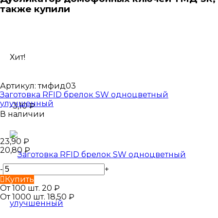
также купили
Хит!
Артикул:
тмфид03
Заготовка RFID брелок SW одноцветный
улучшенный
-3,10
₽
В наличии
23,90
₽
20,80
₽
-
+
Купить
От 100 шт. 20
₽
От 1000 шт. 18,50
₽