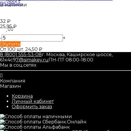
DS1990A»
В наличии
32
₽
25,95
₽
-
+
Купить
От 100 шт. 24,50
₽
8 (800) 555-53-08
г. Москва, Каширское шоссе,
61к4с9
7@simakey.ru
ПН-ПТ 08:00-18:00
Мы в соц.сетях
Компания
Магазин
Корзина
Личный кабинет
Оформить заказ