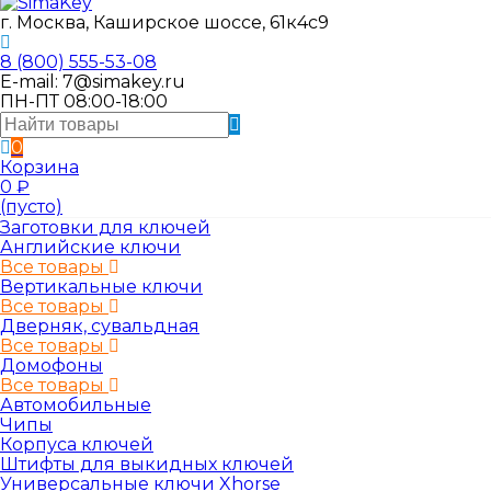
г. Москва, Каширское шоссе, 61к4с9
8 (800) 555-53-08
E-mail: 7@simakey.ru
ПН-ПТ 08:00-18:00
0
Корзина
0
₽
(пусто)
Заготовки для ключей
Английские ключи
Все товары
Вертикальные ключи
Все товары
Дверняк, сувальдная
Все товары
Домофоны
Все товары
Автомобильные
Чипы
Корпуса ключей
Штифты для выкидных ключей
Универсальные ключи Xhorse