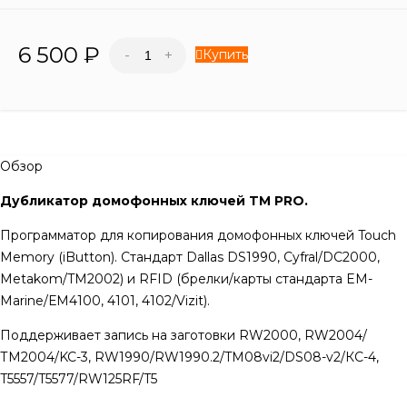
6 500
₽
Купить
-
+
Обзор
Дубликатор домофонных ключей TM PRO.
Программатор для копирования домофонных ключей Touch
Memory (iButton). Cтандарт Dallas DS1990, Cyfral/DC2000,
Metakom/TM2002) и RFID (брелки/карты стандарта EM-
Marine/ЕМ4100, 4101, 4102/Vizit).
Поддерживает запись на заготовки RW2000, RW2004/
ТМ2004/KC-3, RW1990/RW1990.2/TM08vi2/DS08-v2/КС-4,
T5557/T5577/RW125RF/T5