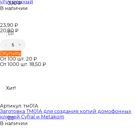
улучшенный
-3,10
₽
В наличии
23,90
₽
20,80
₽
-
+
Купить
От 100 шт. 20
₽
От 1000 шт. 18,50
₽
Хит!
Артикул:
тм01А
Заготовка ТМ01А для создания копий домофонных
ключей Cyfral и Metakom
В наличии