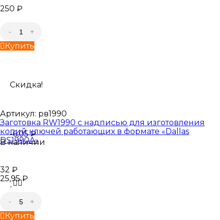
250
₽
-
+
Купить
Скидка!
Артикул:
рв1990
Заготовка RW1990 с надписью для изготовления
копий ключей работающих в формате «Dallas
-6,05
₽
DS1990A»
В наличии
32
₽
25,95
₽
-
+
Купить