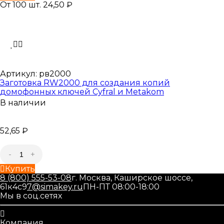
От 100 шт. 24,50
₽
Артикул:
рв2000
Заготовка RW2000 для создания копий
домофонных ключей Cyfral и Metakom
В наличии
52,65
₽
-
+
Купить
8 (800) 555-53-08
г. Москва, Каширское шоссе,
61к4с9
7@simakey.ru
ПН-ПТ 08:00-18:00
Мы в соц.сетях
Компания