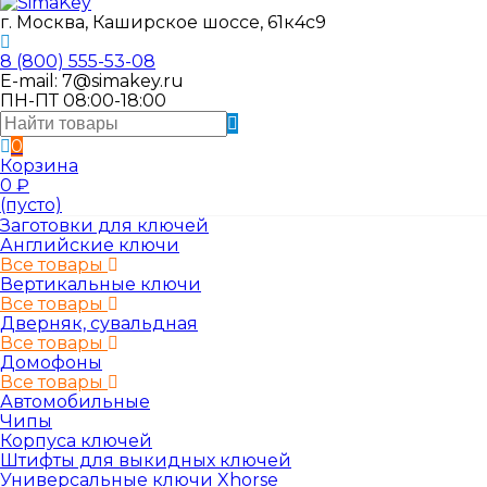
г. Москва, Каширское шоссе, 61к4с9
8 (800) 555-53-08
E-mail: 7@simakey.ru
ПН-ПТ 08:00-18:00
0
Корзина
0
₽
(пусто)
Заготовки для ключей
Английские ключи
Все товары
Вертикальные ключи
Все товары
Дверняк, сувальдная
Все товары
Домофоны
Все товары
Автомобильные
Чипы
Корпуса ключей
Штифты для выкидных ключей
Универсальные ключи Xhorse