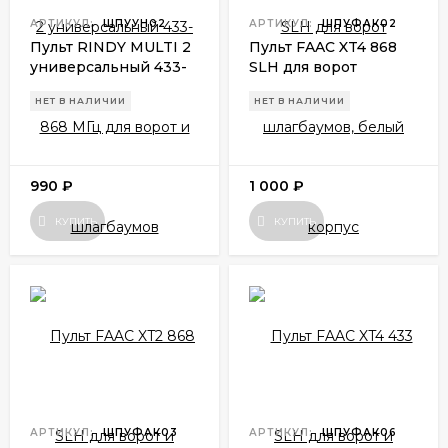
АРТИКУЛ:
ШПУУН02
АРТИКУЛ:
ШПУФАК02
Пульт RINDY MULTI 2
Пульт FAAC XT4 868
универсальный 433-
SLH для ворот
868 МГц для ворот и
шлагбаумов, белый
НЕТ В НАЛИЧИИ
НЕТ В НАЛИЧИИ
шлагбаумов
корпус
990
₽
1 000
₽
КУПИТЬ
КУПИТЬ
АРТИКУЛ:
ШПУФАК03
АРТИКУЛ:
ШПУФАК06