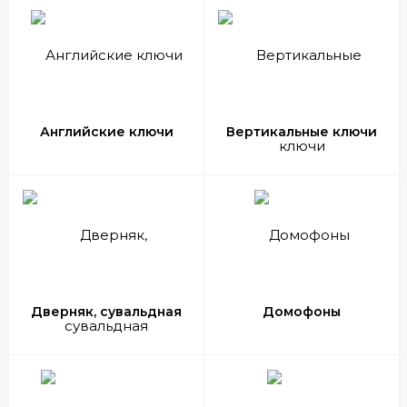
Компания СимаКей предлагает
заготовки для
ключей
ведущих мировых производителей (JMA,
Sima, Silca, Orion, Errebi, Canas, Guller). В нашем
ассортименте имеются все виды заготовок для
ключей: заготовки для английских ключей,
заготовки для авто ключей, флажковые, заготовки
Английские ключи
Вертикальные ключи
ключей для домофона и т.д.
Дверняк, сувальдная
Домофоны