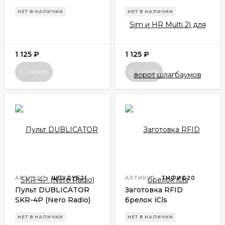
Sim и HR Multi 2) для
НЕТ В НАЛИЧИИ
НЕТ В НАЛИЧИИ
ворот шлагбаумов
1 125
₽
1 125
₽
КУПИТЬ
КУПИТЬ
АРТИКУЛ:
ШПУДУБ21
АРТИКУЛ:
ТМФИД20
Пульт DUBLICATOR
Заготовка RFID
SKR-4P (Nero Radio)
брелок iCls
для ворот и
НЕТ В НАЛИЧИИ
НЕТ В НАЛИЧИИ
шлагбаумов (434,42