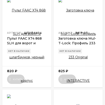
АРТИКУЛ:
ШПУФАК04
АРТИКУЛ:
В817-0П
Пульт FAAC XT4 868
Заготовка ключа Mul-
SLH для ворот и
T-Lock: Профиль 233
шлагбаумов, черный
Original INTERACTIVE
НЕТ В НАЛИЧИИ
НЕТ В НАЛИЧИИ
корпус
820
₽
825
₽
КУПИТЬ
КУПИТЬ