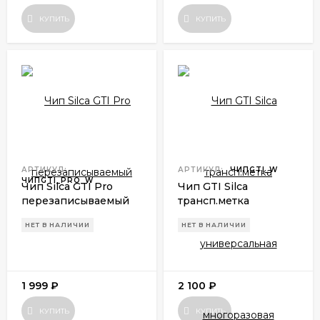
КУПИТЬ
КУПИТЬ
АРТИКУЛ:
АРТИКУЛ:
ЧИПGTI_W
ЧИПGTI_PRO_W
Чип Silca GTI Pro
Чип GTI Silca
перезаписываемый
трансп.метка
универсальная
НЕТ В НАЛИЧИИ
НЕТ В НАЛИЧИИ
многоразовая
1 999
₽
2 100
₽
КУПИТЬ
КУПИТЬ