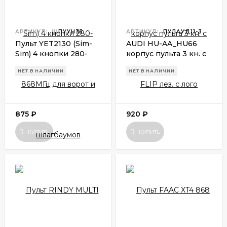
АРТИКУЛ:
ШПУУН35
АРТИКУЛ:
ПУЛАУД11-3
Пульт YET2130 (Sim-
AUDI HU-AA
_
HU66
Sim) 4 кнопки 280-
корпус пульта 3 кн. с
868МГц для ворот и
FLIP лез. с лого
НЕТ В НАЛИЧИИ
НЕТ В НАЛИЧИИ
шлагбаумов
875
₽
920
₽
КУПИТЬ
КУПИТЬ