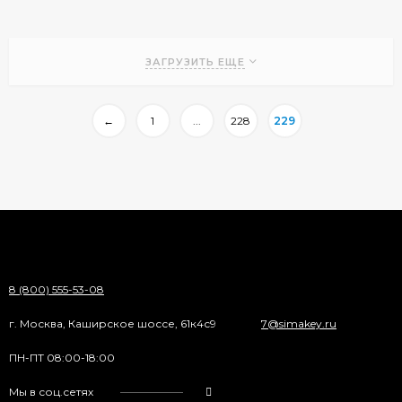
ЗАГРУЗИТЬ ЕЩЕ
←
1
...
228
229
8 (800) 555-53-08
г. Москва, Каширское шоссе, 61к4с9
7@simakey.ru
ПН-ПТ 08:00-18:00
Мы в соц.сетях