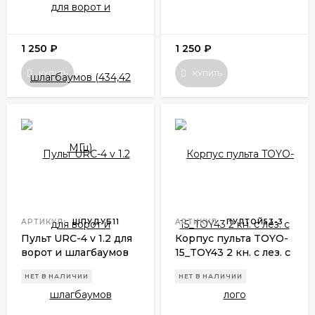
МГц)
1 250
₽
1 250
₽
КУПИТЬ
КУПИТЬ
АРТИКУЛ:
ШПУДУБ11
АРТИКУЛ:
ПУЛТОЙ53-3
Пульт URC-4 v 1.2 для
Корпус пульта TOYO-
ворот и шлагбаумов
15
_
TOY43 2 кн. с лез. c
лого
НЕТ В НАЛИЧИИ
НЕТ В НАЛИЧИИ