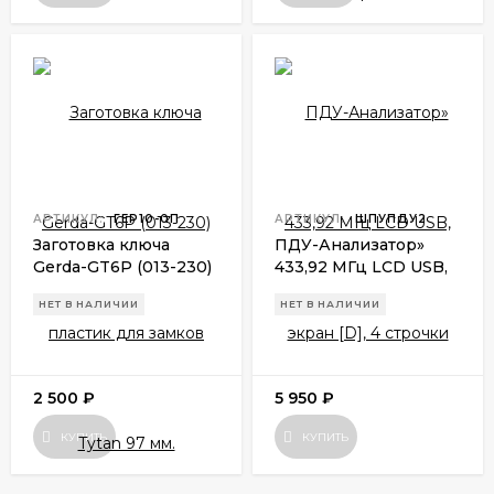
АРТИКУЛ:
ГЕР10-0П
АРТИКУЛ:
ШПУПДУ2
Заготовка ключа
ПДУ-Анализатор»
Gerda-GT6P (013-230)
433,92 МГц LCD USB,
пластик для замков
экран [D], 4 строчки
НЕТ В НАЛИЧИИ
НЕТ В НАЛИЧИИ
Tytan 97 мм.
2 500
₽
5 950
₽
КУПИТЬ
КУПИТЬ