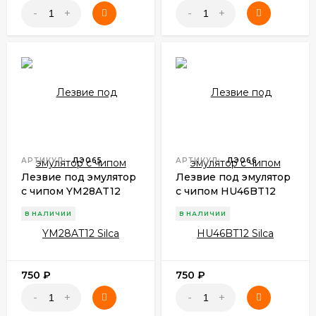
-
+
-
+
АРТИКУЛ:
ЛЭ065
АРТИКУЛ:
ЛЭ066
Лезвие под эмулятор
Лезвие под эмулятор
с чипом YM28AT12
с чипом HU46BT12
Silca
Silca
В НАЛИЧИИ
В НАЛИЧИИ
750
₽
750
₽
-
+
-
+