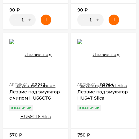
90
₽
90
₽
-
+
-
+
АРТИКУЛ:
ЛЭ063
АРТИКУЛ:
ЛЭ064
Лезвие под эмулятор
Лезвие под эмулятор
с чипом HU66CT6
HU64T Silca
Silca
В НАЛИЧИИ
В НАЛИЧИИ
570
₽
750
₽