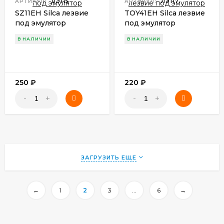
АРТИКУЛ:
ЛЭ115
АРТИКУЛ:
ЛЭ117
SZ11EH Silca лезвие
TOY41EH Silca лезвие
под эмулятор
под эмулятор
В НАЛИЧИИ
В НАЛИЧИИ
250
₽
220
₽
-
+
-
+
ЗАГРУЗИТЬ ЕЩЕ
←
1
2
3
...
6
→