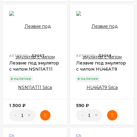
АРТИКУЛ:
ЛЭ067
АРТИКУЛ:
ЛЭ068
Лезвие под эмулятор
Лезвие под эмулятор
с чипом NSN11AT11
с чипом HU46AT9
Silca
Silca
В НАЛИЧИИ
В НАЛИЧИИ
1 300
₽
590
₽
-
+
-
+