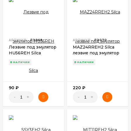
АРТИКУЛ:
ЛЭ069
АРТИКУЛ:
ЛЭ070
Лезвие под эмулятор
MAZ24RREH2 Silca
HU56REH Silca
лезвие под эмулятор
В НАЛИЧИИ
В НАЛИЧИИ
90
₽
220
₽
-
+
-
+