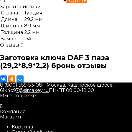
-
+
Купить
Характеристики
Страна
Турция
Длина
29.2 мм
Ширина
8.9 мм
Толщина
2.2 мм
Замок
DAF
Отзывы
0
Заготовка ключа DAF 3 паза
(29,2*8,9*2,2) бронь отзывы
8 (800) 555-53-08
г. Москва, Каширское шоссе,
61к4с9
7@simakey.ru
ПН-ПТ 08:00-18:00
Мы в соц.сетях
Компания
Магазин
Корзина