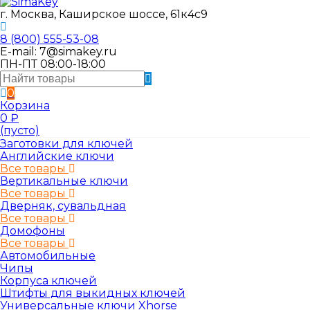
г. Москва, Каширское шоссе, 61к4с9
8 (800) 555-53-08
E-mail: 7@simakey.ru
ПН-ПТ 08:00-18:00
0
Корзина
0
₽
(пусто)
Заготовки для ключей
Английские ключи
Все товары
Вертикальные ключи
Все товары
Дверняк, сувальдная
Все товары
Домофоны
Все товары
Автомобильные
Чипы
Корпуса ключей
Штифты для выкидных ключей
Универсальные ключи Xhorse