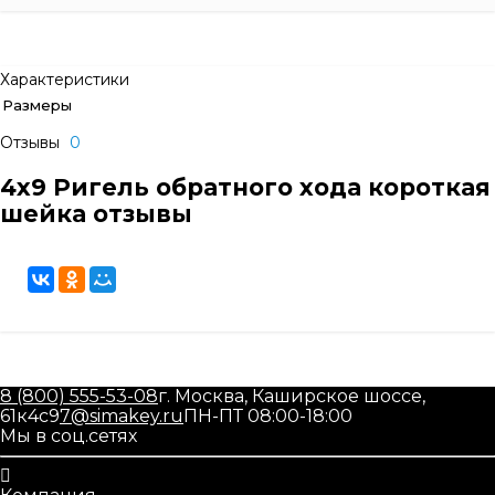
Характеристики
Размеры
Отзывы
0
4х9 Ригель обратного хода короткая
шейка отзывы
8 (800) 555-53-08
г. Москва, Каширское шоссе,
61к4с9
7@simakey.ru
ПН-ПТ 08:00-18:00
Мы в соц.сетях