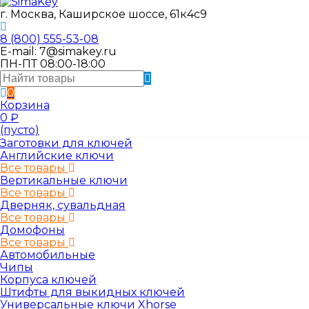
г. Москва, Каширское шоссе, 61к4с9
8 (800) 555-53-08
E-mail: 7@simakey.ru
ПН-ПТ 08:00-18:00
0
Корзина
0
₽
(пусто)
Заготовки для ключей
Английские ключи
Все товары
Вертикальные ключи
Все товары
Дверняк, сувальдная
Все товары
Домофоны
Все товары
Автомобильные
Чипы
Корпуса ключей
Штифты для выкидных ключей
Универсальные ключи Xhorse