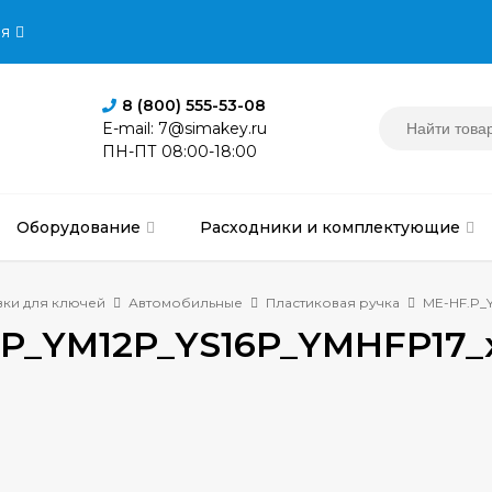
я
8 (800) 555-53-08
E-mail: 7@simakey.ru
ПН-ПТ 08:00-18:00
Оборудование
Расходники и комплектующие
вки для ключей
Автомобильные
Пластиковая ручка
ME-HF.P_
.P_YM12P_YS16P_YMHFP17_