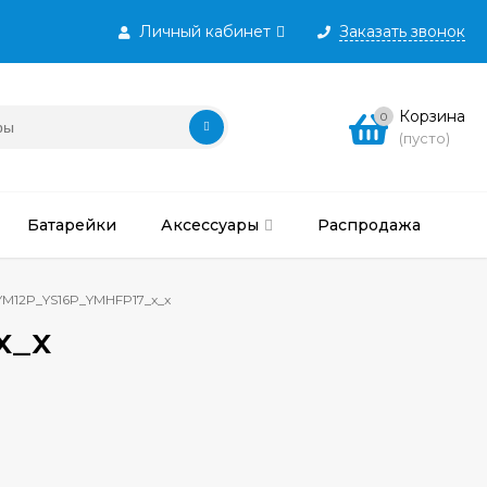
Личный кабинет
Заказать звонок
Корзина
0
(пусто)
Батарейки
Аксессуары
Распродажа
YM12P_YS16P_YMHFP17_x_x
x_x