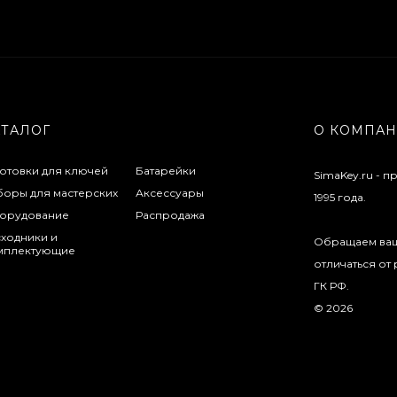
АТАЛОГ
О КОМПА
готовки для ключей
Батарейки
SimaKey.ru - 
боры для мастерских
Аксессуары
1995 года.
орудование
Распродажа
сходники и
Обращаем ваше
мплектующие
отличаться от
ГК РФ.
© 2026