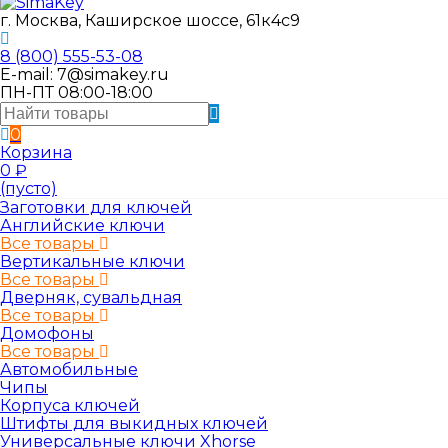
г. Москва, Каширское шоссе, 61к4с9
8 (800) 555-53-08
E-mail: 7@simakey.ru
ПН-ПТ 08:00-18:00
0
Корзина
0
₽
(пусто)
Заготовки для ключей
Английские ключи
Все товары
Вертикальные ключи
Все товары
Дверняк, сувальдная
Все товары
Домофоны
Все товары
Автомобильные
Чипы
Корпуса ключей
Штифты для выкидных ключей
Универсальные ключи Xhorse