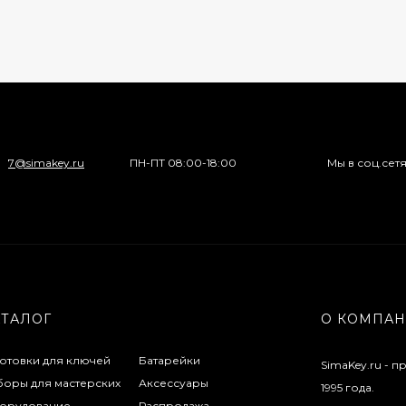
7@simakey.ru
ПН-ПТ 08:00-18:00
Мы в соц.сет
АТАЛОГ
О КОМПА
готовки для ключей
Батарейки
SimaKey.ru - 
боры для мастерских
Аксессуары
1995 года.
орудование
Распродажа