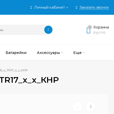
Личный кабинет
Заказать звонок
Корзина
0
(пусто)
Батарейки
Аксессуары
Еще
15_x_TR17_x_x_КНР
_TR17_x_x_КНР