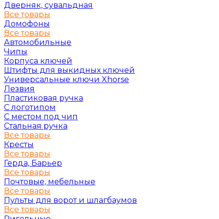
Дверняк, сувальдная
Все товары
Домофоны
Все товары
Автомобильные
Чипы
Корпуса ключей
Штифты для выкидных ключей
Универсальные ключи Xhorse
Лезвия
Пластиковая ручка
С логотипом
С местом под чип
Стальная ручка
Все товары
Кресты
Все товары
Герда, Барьер
Все товары
Почтовые, мебельные
Все товары
Пульты для ворот и шлагбаумов
Все товары
Ригельные