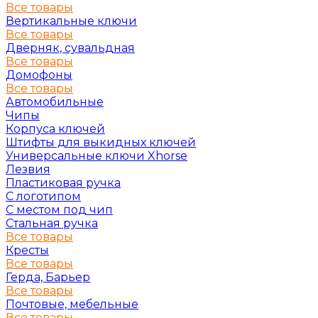
Все товары
Вертикальные ключи
Все товары
Дверняк, сувальдная
Все товары
Домофоны
Все товары
Автомобильные
Чипы
Корпуса ключей
Штифты для выкидных ключей
Универсальные ключи Xhorse
Лезвия
Пластиковая ручка
С логотипом
С местом под чип
Стальная ручка
Все товары
Кресты
Все товары
Герда, Барьер
Все товары
Почтовые, мебельные
Все товары