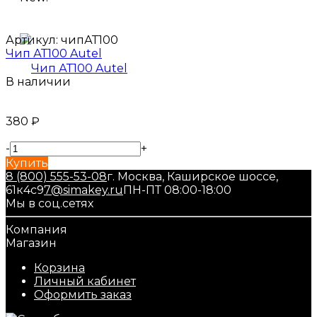
Артикул:
чипАТ100
Чип АТ100 Autel
В наличии
380
₽
-
+
Купить
8 (800) 555-53-08
г. Москва, Каширское шоссе,
61к4с9
7@simakey.ru
ПН-ПТ 08:00-18:00
Мы в соц.сетях
Компания
Магазин
Корзина
Личный кабинет
Оформить заказ