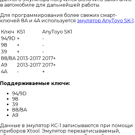
в автомобиле для дальнейшей работы.
Для программирования более свежих смарт-
ключей 8A и 4A используется
эмулятор AnyToyo SK-1
.
Ключ
KS1
AnyToyo SK1
94/9D
+
-
98
+
-
39
+
-
88/8A
2013-2017
2017+
A9
2013-2017
2017+
4A
-
+
Поддерживаемые ключи:
94/9D
98
39
88/8A
A9
Данные в эмулятор КС-1 записываются при помощи
приборов Xtool. Эмулятор перезаписываемый,