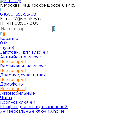
г. Москва, Каширское шоссе, 61к4с9
8 (800) 555-53-08
E-mail: 7@simakey.ru
ПН-ПТ 08:00-18:00
0
Корзина
0
₽
(пусто)
Заготовки для ключей
Английские ключи
Все товары
Вертикальные ключи
Все товары
Дверняк, сувальдная
Все товары
Домофоны
Все товары
Автомобильные
Чипы
Корпуса ключей
Штифты для выкидных ключей
Универсальные ключи Xhorse