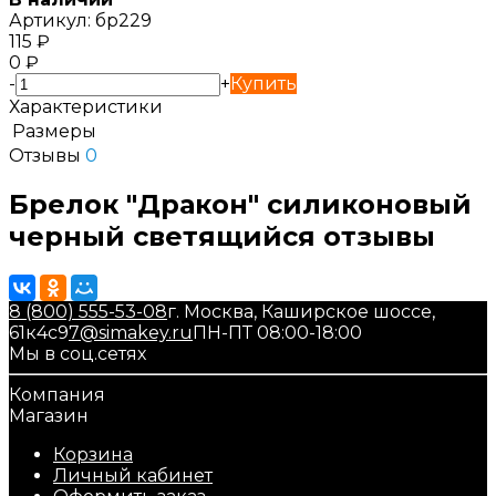
Артикул:
бр229
115
₽
0
₽
-
+
Купить
Характеристики
Размеры
Отзывы
0
Брелок "Дракон" силиконовый
черный светящийся отзывы
8 (800) 555-53-08
г. Москва, Каширское шоссе,
61к4с9
7@simakey.ru
ПН-ПТ 08:00-18:00
Мы в соц.сетях
Компания
Магазин
Корзина
Личный кабинет