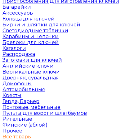
Приспособления для изготовления ключей
Батарейки
Аксессуары
Кольца для ключей
Бирки и шляпки для ключей
Светодиодные таблички
Карабины и цепочки
Брелоки для ключей
Каталоги
Распродажа
Заготовки для ключей
Английские ключи
Вертикальные ключи
Дверняк, сувальдная
Домофоны
Автомобильные
Кресты
Герда, Барьер
Почтовые, мебельные
Пульты для ворот и шлагбаумов
Ригельные
Финские (аблой)
Прочее
Все товары