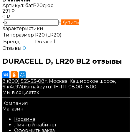
Артикул:
батР20дюр
291
₽
0
₽
-
+
Купить
Характеристики
Типоразмер
R20 (LR20)
Бренд
Duracell
Отзывы
0
DURACELL D, LR20 BL2 отзывы
8 (800) 555-53-08
г. Москва, Каширское шоссе,
61к4с9
7@simakey.ru
ПН-ПТ 08:00-18:00
Мы в соц.сетях
Компания
Магазин
Корзина
Личный кабинет
Оформить заказ