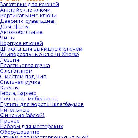
Заготовки для ключей
Английские ключи
Вертикальные ключи
Дверняк, сувальдная
Домофоны
Автомобильные
Чипы
Корпуса ключей
Штифты для выкидных ключей
Универсальные ключи Xhorse
Лезвия
Пластиковая ручка
С логотипом
С местом под чип
Стальная ручка
Кресты
Герда, Барьер
Почтовые, мебельные
Пульты для ворот и шлагбаумов
Ригельные
Финские (аблой)
Прочее
Наборы для мастерских
Оборудование
Станки для изготовления ключей