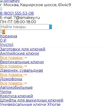
г. Москва, Каширское шоссе, 61к4с9
8 (800) 555-53-08
E-mail: 7@simakey.ru
ПН-ПТ 08:00-18:00
0
Корзина
0
₽
(пусто)
Заготовки для ключей
Английские ключи
Все товары
Вертикальные ключи
Все товары
Дверняк, сувальдная
Все товары
Домофоны
Все товары
Автомобильные
Чипы
Корпуса ключей
Штифты для выкидных ключей
Универсальные ключи Xhorse