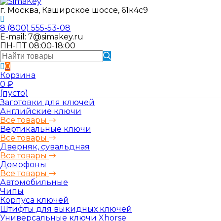
г. Москва, Каширское шоссе, 61к4с9
8 (800) 555-53-08
E-mail: 7@simakey.ru
ПН-ПТ 08:00-18:00
0
Корзина
0
₽
(пусто)
Заготовки для ключей
Английские ключи
Все товары
Вертикальные ключи
Все товары
Дверняк, сувальдная
Все товары
Домофоны
Все товары
Автомобильные
Чипы
Корпуса ключей
Штифты для выкидных ключей
Универсальные ключи Xhorse