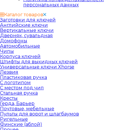
персональных данных
Каталог товаров
Заготовки для ключей
Английские ключи
Вертикальные ключи
Дверняк, сувальдная
Домофоны
Автомобильные
Чипы
Корпуса ключей
Штифты для выкидных ключей
Универсальные ключи Xhorse
Лезвия
Пластиковая ручка
С логотипом
С местом под чип
Стальная ручка
Кресты
Герда, Барьер
Почтовые, мебельные
Пульты для ворот и шлагбаумов
Ригельные
Финские (аблой)
Прочее