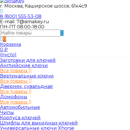
г. Москва, Каширское шоссе, 61к4с9
8 (800) 555-53-08
E-mail: 7@simakey.ru
ПН-ПТ 08:00-18:00
0
Корзина
0
₽
(пусто)
Заготовки для ключей
Английские ключи
Все товары
Вертикальные ключи
Все товары
Дверняк, сувальдная
Все товары
Домофоны
Все товары
Автомобильные
Чипы
Корпуса ключей
Штифты для выкидных ключей
Универсальные ключи Xhorse