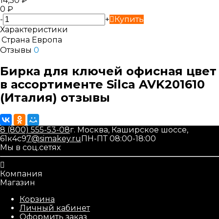
14,30
₽
0
₽
-
+
Купить
Характеристики
Страна
Европа
Отзывы
0
Бирка для ключей офисная цвет
в ассортименте Silca AVK201610
(Италия) отзывы
8 (800) 555-53-08
г. Москва, Каширское шоссе,
61к4с9
7@simakey.ru
ПН-ПТ 08:00-18:00
Мы в соц.сетях
Компания
Магазин
Корзина
Личный кабинет
Оформить заказ